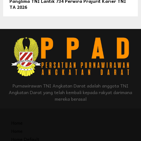
Panglima TNI Lantik 734 Perwira Prajurit Karier TNI
TA 2026
Purnawirawan TNI Angkatan Darat adalah anggota TNI
Angkatan Darat yang telah kembali kepada rakyat darimana
mereka berasal
Home
Home
Home Default