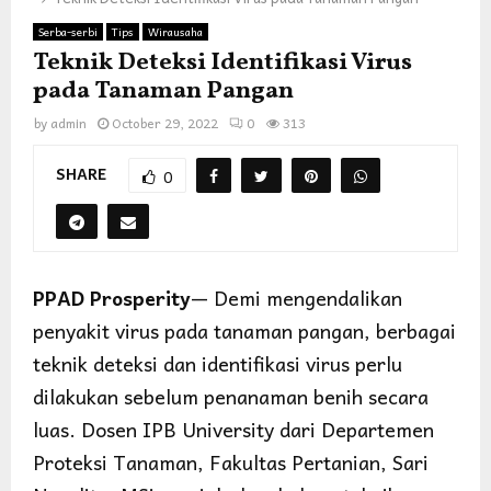
Serba-serbi
Tips
Wirausaha
Teknik Deteksi Identifikasi Virus
pada Tanaman Pangan
by
admin
October 29, 2022
0
313
SHARE
0
PPAD Prosperity
— Demi mengendalikan
penyakit virus pada tanaman pangan, berbagai
teknik deteksi dan identifikasi virus perlu
dilakukan sebelum penanaman benih secara
luas. Dosen IPB University dari Departemen
Proteksi Tanaman, Fakultas Pertanian, Sari