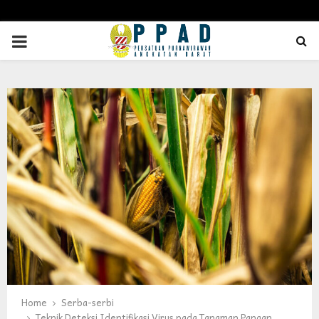
PRIMARY
MENU
Home
Serba-serbi
Teknik Deteksi Identifikasi Virus pada Tanaman Pangan