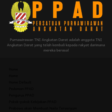
Purnawirawan TNI Angkatan Darat adalah anggota TNI
Angkatan Darat yang telah kembali kepada rakyat darimana
mereka berasal
Home
Home
Home Default
Pedoman PPAD
Pengurus PPAD
Pokok-pokok Kebijakan PPAD
Prabowo akan Membuat Naila Tersenyum