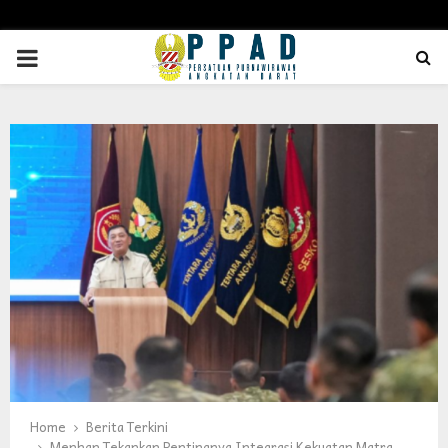
PRIMARY
MENU
Home
Berita Terkini
Menhan Tekankan Pentingnya Integrasi Kekuatan Matra