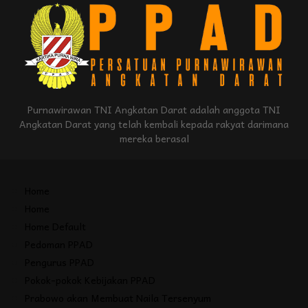
Purnawirawan TNI Angkatan Darat adalah anggota TNI
Angkatan Darat yang telah kembali kepada rakyat darimana
mereka berasal
Home
Home
Home Default
Pedoman PPAD
Pengurus PPAD
Pokok-pokok Kebijakan PPAD
Prabowo akan Membuat Naila Tersenyum