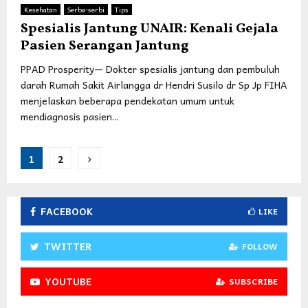
Kesehatan
Serba-serbi
Tips
Spesialis Jantung UNAIR: Kenali Gejala
Pasien Serangan Jantung
PPAD Prosperity— Dokter spesialis jantung dan pembuluh
darah Rumah Sakit Airlangga dr Hendri Susilo dr Sp Jp FIHA
menjelaskan beberapa pendekatan umum untuk
mendiagnosis pasien...
Posts
1
2
pagination
FACEBOOK
LIKE
TWITTER
FOLLOW
YOUTUBE
SUBSCRIBE