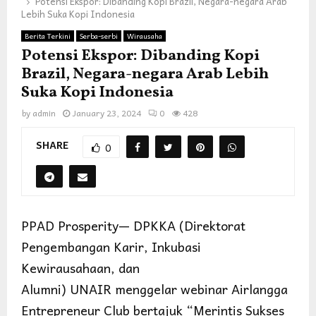
Potensi Ekspor: Dibanding Kopi Brazil, Negara-negara Arab
Lebih Suka Kopi Indonesia
Berita Terkini
Serba-serbi
Wirausaha
Potensi Ekspor: Dibanding Kopi
Brazil, Negara-negara Arab Lebih
Suka Kopi Indonesia
by
admin
January 23, 2024
0
428
SHARE
0
PPAD Prosperity— DPKKA (Direktorat
Pengembangan Karir, Inkubasi
Kewirausahaan, dan
Alumni) UNAIR menggelar webinar Airlangga
Entrepreneur Club bertajuk “Merintis Sukses