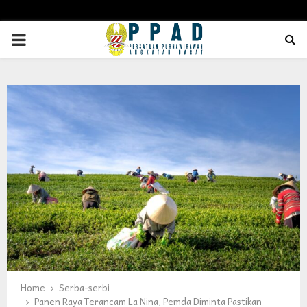
PRIMARY
MENU
Home
Serba-serbi
Panen Raya Terancam La Nina, Pemda Diminta Pastikan