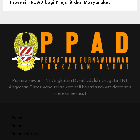
Inovasi TNI AD bagi Prajurit dan Masyarakat
Purnawirawan TNI Angkatan Darat adalah anggota TNI
Angkatan Darat yang telah kembali kepada rakyat darimana
mereka berasal
Home
Home
Home Default