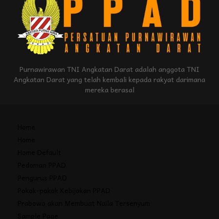
Purnawirawan TNI Angkatan Darat adalah anggota TNI
Angkatan Darat yang telah kembali kepada rakyat darimana
mereka berasal
Home
Home
Home Default
Pedoman PPAD
Pengurus PPAD
Pokok-pokok Kebijakan PPAD
Prabowo akan Membuat Naila Tersenyum
Sample Page