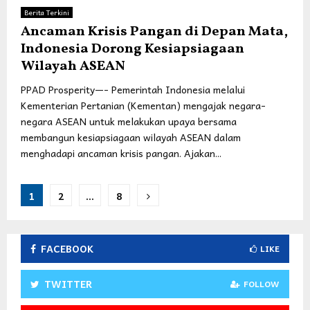
Berita Terkini
Ancaman Krisis Pangan di Depan Mata,
Indonesia Dorong Kesiapsiagaan
Wilayah ASEAN
PPAD Prosperity—- Pemerintah Indonesia melalui
Kementerian Pertanian (Kementan) mengajak negara-
negara ASEAN untuk melakukan upaya bersama
membangun kesiapsiagaan wilayah ASEAN dalam
menghadapi ancaman krisis pangan. Ajakan...
Posts
1
2
…
8
pagination
FACEBOOK
LIKE
TWITTER
FOLLOW