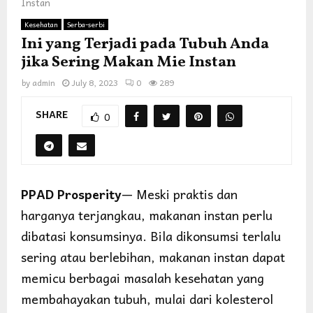
Instan
Kesehatan
Serba-serbi
Ini yang Terjadi pada Tubuh Anda
jika Sering Makan Mie Instan
by
admin
July 8, 2023
0
289
SHARE
0
PPAD Prosperity
— Meski praktis dan
harganya terjangkau, makanan instan perlu
dibatasi konsumsinya. Bila dikonsumsi terlalu
sering atau berlebihan, makanan instan dapat
memicu berbagai masalah kesehatan yang
membahayakan tubuh, mulai dari kolesterol