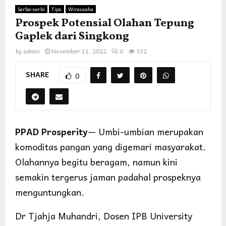
Serba-serbi
Tips
Wirausaha
Prospek Potensial Olahan Tepung
Gaplek dari Singkong
by
admin
November 11, 2022
0
332
SHARE
0
PPAD Prosperity
— Umbi-umbian merupakan
komoditas pangan yang digemari masyarakat.
Olahannya begitu beragam, namun kini
semakin tergerus jaman padahal prospeknya
menguntungkan.
Dr Tjahja Muhandri, Dosen IPB University