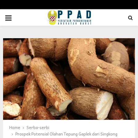
PRIMARY
MENU
Home
Serba-serbi
Prospek Potensial Olahan Tepung Gaplek dari Singkong