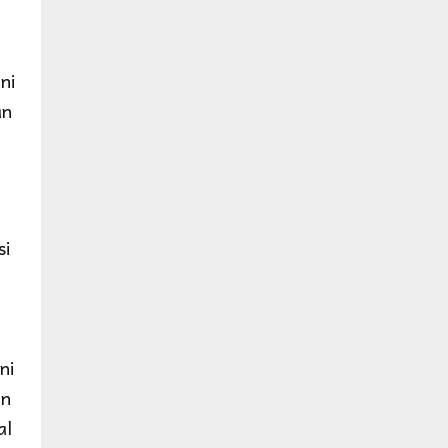
ni
an
si
ni
in
al