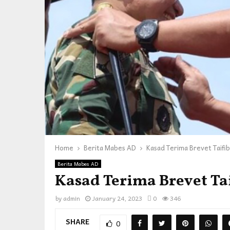
Home
Berita Mabes AD
Kasad Terima Brevet Taifib
Berita Mabes AD
Kasad Terima Brevet Tai
by
admin
January 24, 2023
0
346
SHARE
0