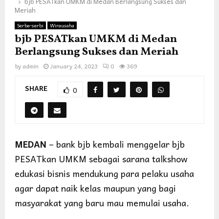
bjb PESATkan UMKM di Medan Berlangsung Sukses dan
Meriah
Serba-serbi
Wirausaha
bjb PESATkan UMKM di Medan
Berlangsung Sukses dan Meriah
by
admin
January 24, 2023
0
369
SHARE
0
MEDAN
– bank bjb kembali menggelar bjb
PESATkan UMKM sebagai sarana talkshow
edukasi bisnis mendukung para pelaku usaha
agar dapat naik kelas maupun yang bagi
masyarakat yang baru mau memulai usaha.