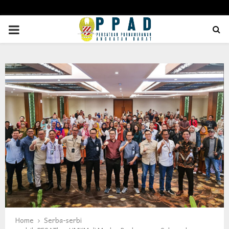
PRIMARY
MENU
Home
Serba-serbi