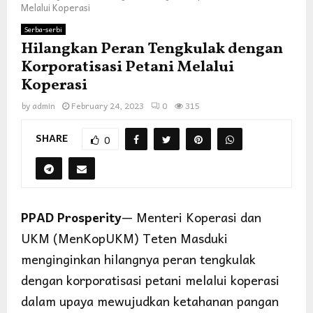
Melalui Koperasi
Serba-serbi
Hilangkan Peran Tengkulak dengan
Korporatisasi Petani Melalui
Koperasi
by
admin
February 24, 2023
0
315
SHARE
0
PPAD Prosperity
— Menteri Koperasi dan
UKM (MenKopUKM) Teten Masduki
menginginkan hilangnya peran tengkulak
dengan korporatisasi petani melalui koperasi
dalam upaya mewujudkan ketahanan pangan