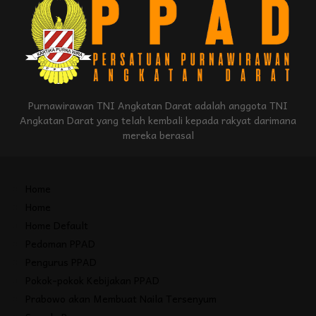
Purnawirawan TNI Angkatan Darat adalah anggota TNI
Angkatan Darat yang telah kembali kepada rakyat darimana
mereka berasal
Home
Home
Home Default
Pedoman PPAD
Pengurus PPAD
Pokok-pokok Kebijakan PPAD
Prabowo akan Membuat Naila Tersenyum