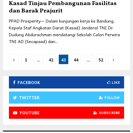
Kasad Tinjau Pembangunan Fasilitas
dan Barak Prajurit
PPAD Prosperity— Dalam kunjungan kerja ke Bandung,
Kepala Staf Angkatan Darat (Kasad) Jenderal TNI Dr.
Dudung Abdurachman mendatangi Sekolah Calon Perwira
TNI AD (Secapaad) dan...
Posts
1
…
42
43
44
…
52
pagination
FACEBOOK
LIKE
TWITTER
FOLLOW
YOUTUBE
SUBSCRIBE