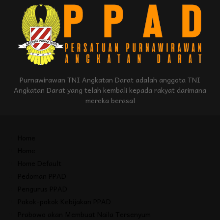
Purnawirawan TNI Angkatan Darat adalah anggota TNI
Angkatan Darat yang telah kembali kepada rakyat darimana
mereka berasal
Home
Home
Home Default
Pedoman PPAD
Pengurus PPAD
Pokok-pokok Kebijakan PPAD
Prabowo akan Membuat Naila Tersenyum