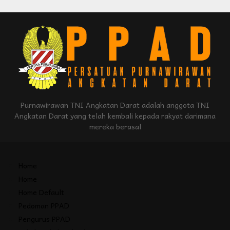
Purnawirawan TNI Angkatan Darat adalah anggota TNI
Angkatan Darat yang telah kembali kepada rakyat darimana
mereka berasal
Home
Home
Home Default
Pedoman PPAD
Pengurus PPAD