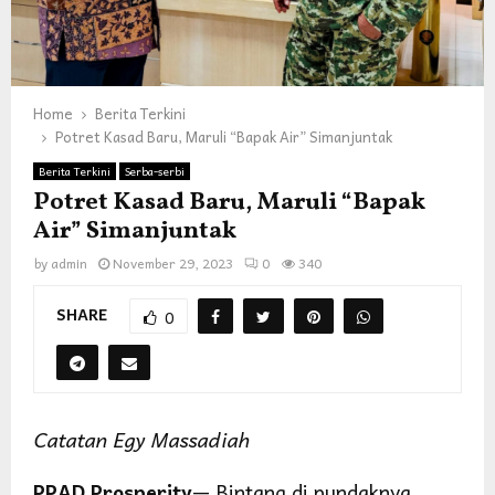
Home
Berita Terkini
Potret Kasad Baru, Maruli “Bapak Air” Simanjuntak
Berita Terkini
Serba-serbi
Potret Kasad Baru, Maruli “Bapak
Air” Simanjuntak
by
admin
November 29, 2023
0
340
SHARE
0
Catatan Egy Massadiah
PPAD Prosperity
— Bintang di pundaknya