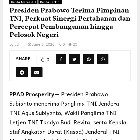
Berita Mabes AD
Berita Terkini
Presiden Prabowo Terima Pimpinan
TNI, Perkuat Sinergi Pertahanan dan
Percepat Pembangunan hingga
Pelosok Negeri
by
admin
June 9, 2026
0
29
SHARE
0
PPAD Prosperity
— Presiden Prabowo
Subianto menerima Panglima TNI Jenderal
TNI Agus Subiyanto, Wakil Panglima TNI
Letjen TNI Tandyo Budi Revita, serta Kepala
Staf Angkatan Darat (Kasad) Jenderal TNI