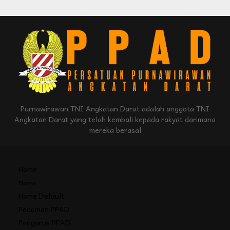
Purnawirawan TNI Angkatan Darat adalah anggota TNI
Angkatan Darat yang telah kembali kepada rakyat darimana
mereka berasal
Home
Home
Home Default
Pedoman PPAD
Pengurus PPAD