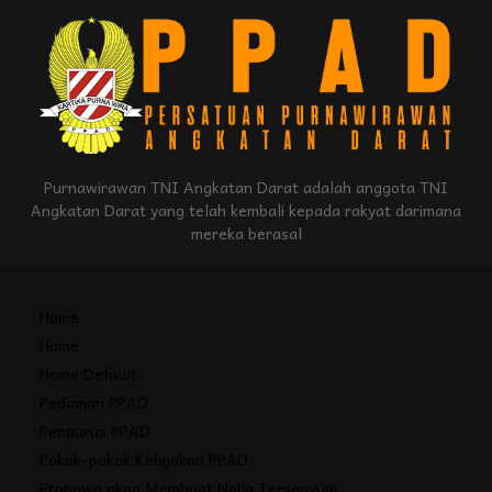
Purnawirawan TNI Angkatan Darat adalah anggota TNI
Angkatan Darat yang telah kembali kepada rakyat darimana
mereka berasal
Home
Home
Home Default
Pedoman PPAD
Pengurus PPAD
Pokok-pokok Kebijakan PPAD
Prabowo akan Membuat Naila Tersenyum