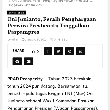
Oni Junianto, Peraih Penghargaan Perwira Prestasi itu
Tinggalkan Paspampres
Berita Terkini
Oni Junianto, Peraih Penghargaan
Perwira Prestasi itu Tinggalkan
Paspampres
by
admin
January 5, 2024
0
361
SHARE
0
PPAD Prosperity
— Tahun 2023 berakhir,
tahun 2024 pun datang. Bersamaan itu,
berakhir pula tugas Brigjen TNI (Mar) Oni
Junianto sebagai Wakil Komandan Pasukan
Pengamanan Presiden (Wadan Paspampres).