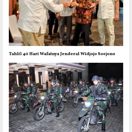
Tahlil 40 Hari Wafatnya Jenderal Widjojo Soejono