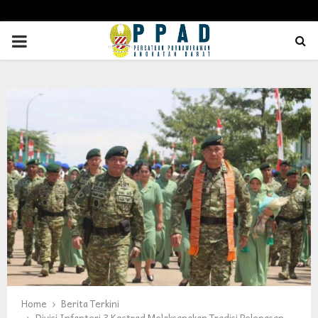
PRIMARY
MENU
Home
Berita Terkini
Divisi Infanteri 3 Kostrad Melaksanakan Tradisi Pelepasan