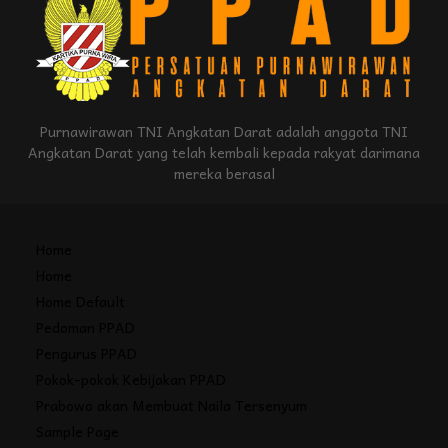
Purnawirawan TNI Angkatan Darat adalah anggota TNI
Angkatan Darat yang telah kembali kepada rakyat darimana
mereka berasal
Home
Home
Home Default
Pedoman PPAD
Pengurus PPAD
Pokok-pokok Kebijakan PPAD
Prabowo akan Membuat Naila Tersenyum
Sample Page