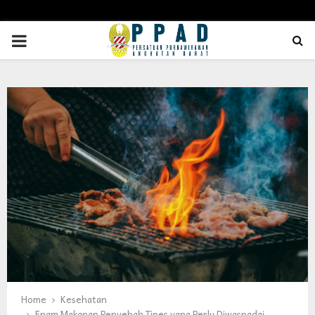
PRIMARY
MENU
Home
Kesehatan
Enam Makanan Penyebab Tipes yang Perlu Diwaspadai