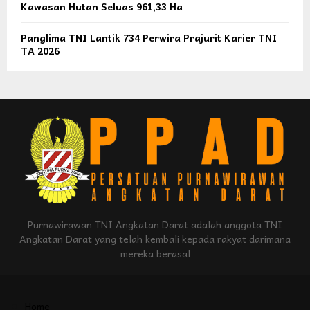
Kawasan Hutan Seluas 961,33 Ha
Panglima TNI Lantik 734 Perwira Prajurit Karier TNI
TA 2026
Purnawirawan TNI Angkatan Darat adalah anggota TNI
Angkatan Darat yang telah kembali kepada rakyat darimana
mereka berasal
Home