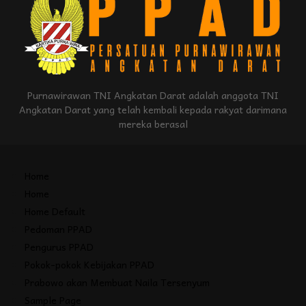
Purnawirawan TNI Angkatan Darat adalah anggota TNI
Angkatan Darat yang telah kembali kepada rakyat darimana
mereka berasal
Home
Home
Home Default
Pedoman PPAD
Pengurus PPAD
Pokok-pokok Kebijakan PPAD
Prabowo akan Membuat Naila Tersenyum
Sample Page