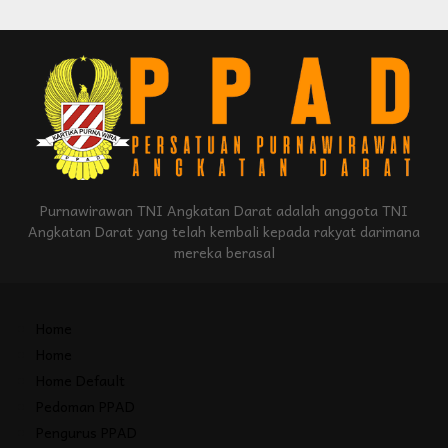
Purnawirawan TNI Angkatan Darat adalah anggota TNI
Angkatan Darat yang telah kembali kepada rakyat darimana
mereka berasal
Home
Home
Home Default
Pedoman PPAD
Pengurus PPAD