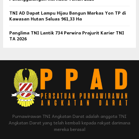
TNI AD Dapat Lampu Hijau Bangun Markas Yon TP di
Kawasan Hutan Seluas 961,33 Ha
Panglima TNI Lantik 734 Perwira Prajurit Karier TNI
TA 2026
Purnawirawan TNI Angkatan Darat adalah anggota TNI
Angkatan Darat yang telah kembali kepada rakyat darimana
mereka berasal