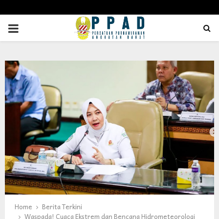
PRIMARY
MENU
Home
Berita Terkini
Waspada! Cuaca Ekstrem dan Bencana Hidrometeorologi