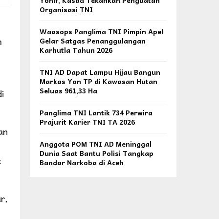
Yonif, Kasad Tekankan Penguatan
Organisasi TNI
Waasops Panglima TNI Pimpin Apel
m
Gelar Satgas Penanggulangan
Karhutla Tahun 2026
TNI AD Dapat Lampu Hijau Bangun
Markas Yon TP di Kawasan Hutan
Seluas 961,33 Ha
di
Panglima TNI Lantik 734 Perwira
Prajurit Karier TNI TA 2026
an
Anggota POM TNI AD Meninggal
Dunia Saat Bantu Polisi Tangkap
k
Bandar Narkoba di Aceh
r,