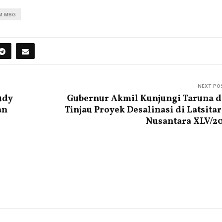
M MBG
NEXT PO
udy
Gubernur Akmil Kunjungi Taruna 
an
Tinjau Proyek Desalinasi di Latsita
Nusantara XLV/2