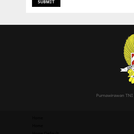
Purnawirawan TNI 
Home
Home
Home Default