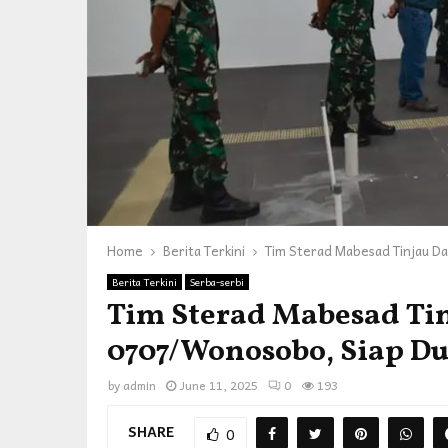
Home
Berita Terkini
Tim Sterad Mabesad Tinjau 
Berita Terkini
Serba-serbi
Tim Sterad Mabesad Ti
0707/Wonosobo, Siap 
by
admin
June 11, 2025
0
193
SHARE
0