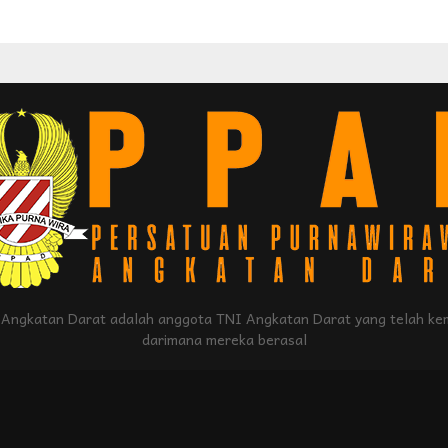
Angkatan Darat adalah anggota TNI Angkatan Darat yang telah kem
darimana mereka berasal