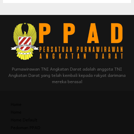
Purnawirawan TNI Angkatan Darat adalah anggota TNI
Angkatan Darat yang telah kembali kepada rakyat darimana
mereka berasal
Home
Home
Home Default
Pedoman PPAD