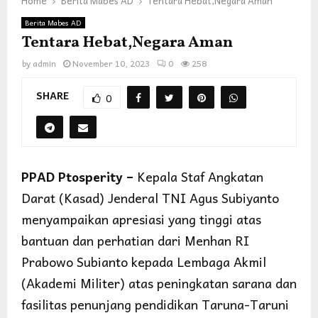
Home
Berita Mabes AD
Tentara Hebat,Negara Aman
Berita Mabes AD
Tentara Hebat,Negara Aman
by
admin
November 10, 2023
0
258
SHARE
0
PPAD Ptosperity –
Kepala Staf Angkatan
Darat (Kasad) Jenderal TNI Agus Subiyanto
menyampaikan apresiasi yang tinggi atas
bantuan dan perhatian dari Menhan RI
Prabowo Subianto kepada Lembaga Akmil
(Akademi Militer) atas peningkatan sarana dan
fasilitas penunjang pendidikan Taruna-Taruni