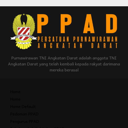
Purnawirawan TNI Angkatan Darat adalah anggota TNI
Angkatan Darat yang telah kembali kepada rakyat darimana
mereka berasal
Home
Home
Home Default
Pedoman PPAD
Pengurus PPAD