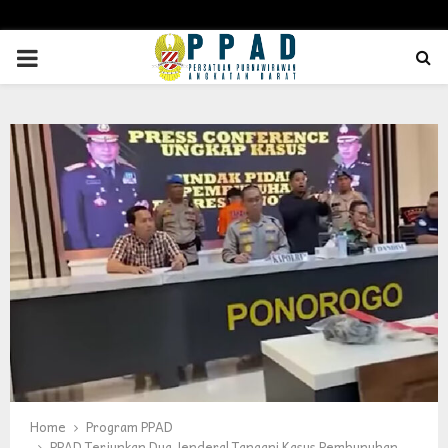
PRIMARY
MENU
Home
Program PPAD
PPAD Terjunkan Dua Jenderal Tangani Kasus Pembunuhan