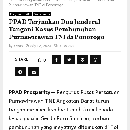
Purnawirawan TNI di Ponorogo
Program PPAD
Serba-serbi
PPAD Terjunkan Dua Jenderal
Tangani Kasus Pembunuhan
Purnawirawan TNI di Ponorogo
by
admin
July 12, 2023
0
259
SHARE
0
PPAD Prosperity
— Pengurus Pusat Persatuan
Purnawirawan TNI Angkatan Darat turun
tangan memberikan bantuan hukum kepada
keluarga alm Serda Purn Sumiran, korban
pembunuhan yang mayatnya ditemukan di Tol