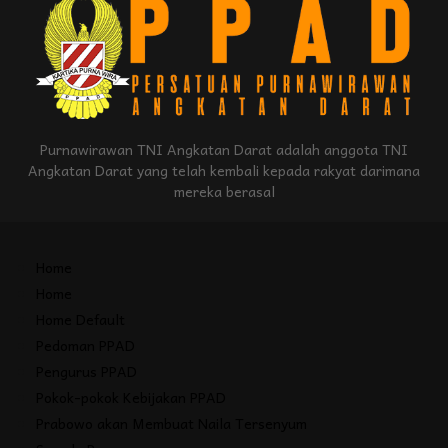
Purnawirawan TNI Angkatan Darat adalah anggota TNI
Angkatan Darat yang telah kembali kepada rakyat darimana
mereka berasal
Home
Home
Home Default
Pedoman PPAD
Pengurus PPAD
Pokok-pokok Kebijakan PPAD
Prabowo akan Membuat Naila Tersenyum