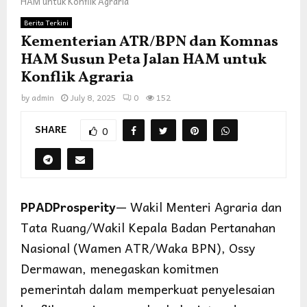
HAM untuk Konflik Agraria
Berita Terkini
Kementerian ATR/BPN dan Komnas
HAM Susun Peta Jalan HAM untuk
Konflik Agraria
by
admin
July 8, 2025
0
152
SHARE
0
PPADProsperity
— Wakil Menteri Agraria dan
Tata Ruang/Wakil Kepala Badan Pertanahan
Nasional (Wamen ATR/Waka BPN), Ossy
Dermawan, menegaskan komitmen
pemerintah dalam memperkuat penyelesaian