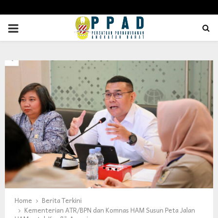
PRIMARY
MENU
Home
Berita Terkini
Kementerian ATR/BPN dan Komnas HAM Susun Peta Jalan