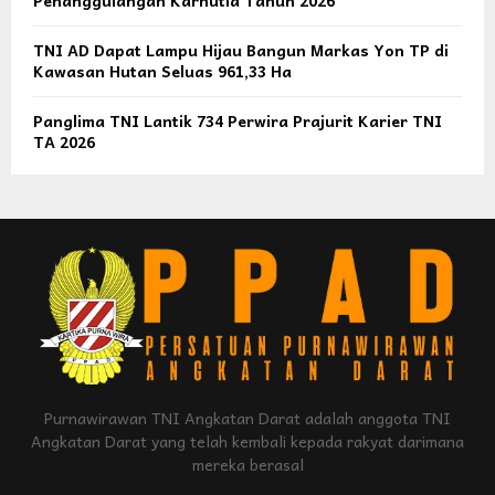
Penanggulangan Karhutla Tahun 2026
TNI AD Dapat Lampu Hijau Bangun Markas Yon TP di
Kawasan Hutan Seluas 961,33 Ha
Panglima TNI Lantik 734 Perwira Prajurit Karier TNI
TA 2026
Purnawirawan TNI Angkatan Darat adalah anggota TNI
Angkatan Darat yang telah kembali kepada rakyat darimana
mereka berasal