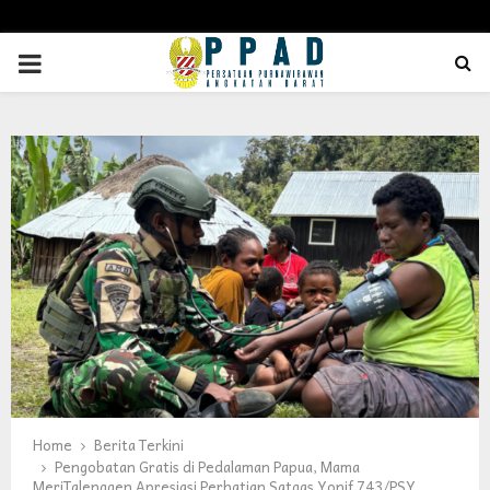
PRIMARY
MENU
Home
Berita Terkini
Pengobatan Gratis di Pedalaman Papua, Mama
MeriTalenggen Apresiasi Perhatian Satgas Yonif 743/PSY