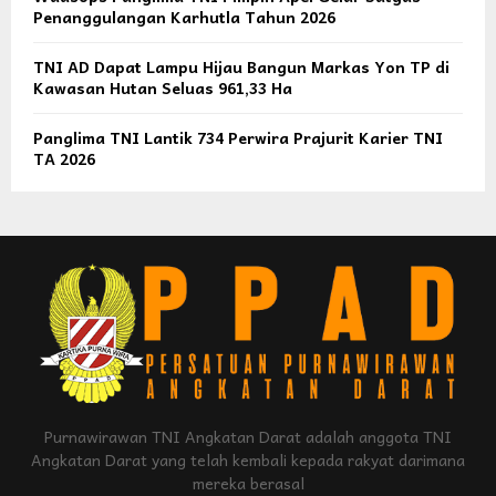
Penanggulangan Karhutla Tahun 2026
TNI AD Dapat Lampu Hijau Bangun Markas Yon TP di
Kawasan Hutan Seluas 961,33 Ha
Panglima TNI Lantik 734 Perwira Prajurit Karier TNI
TA 2026
Purnawirawan TNI Angkatan Darat adalah anggota TNI
Angkatan Darat yang telah kembali kepada rakyat darimana
mereka berasal