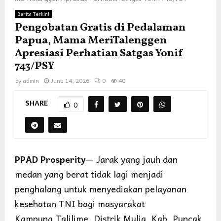
Berita Terkini
Pengobatan Gratis di Pedalaman
Papua, Mama MeriTalenggen
Apresiasi Perhatian Satgas Yonif
743/PSY
by
admin
June 14, 2026
0
40
SHARE
0
PPAD Prosperity
— Jarak yang jauh dan
medan yang berat tidak lagi menjadi
penghalang untuk menyediakan pelayanan
kesehatan TNI bagi masyarakat
Kampung Talilime, Distrik Mulia, Kab. Puncak