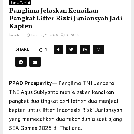
Berita Terkini
Panglima Jelaskan Kenaikan
Pangkat Lifter Rizki Juniansyah Jadi
Kapten
by
admin
January 9, 2026
0
95
SHARE
0
PPAD Prosperity
— Panglima TNI Jenderal
TNI Agus Subiyanto menjelaskan kenaikan
pangkat dua tingkat dari letnan dua menjadi
kapten untuk lifter
Indonesia Rizki Juniansyah
yang memecahkan dua rekor dunia saat ajang
SEA Games 2025 di Thailand.