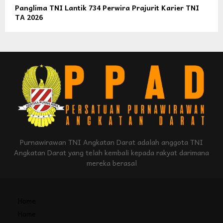
Panglima TNI Lantik 734 Perwira Prajurit Karier TNI
TA 2026
Purnawirawan TNI Angkatan Darat adalah anggota TNI
Angkatan Darat yang telah kembali kepada rakyat darimana
mereka berasal
Home
Home