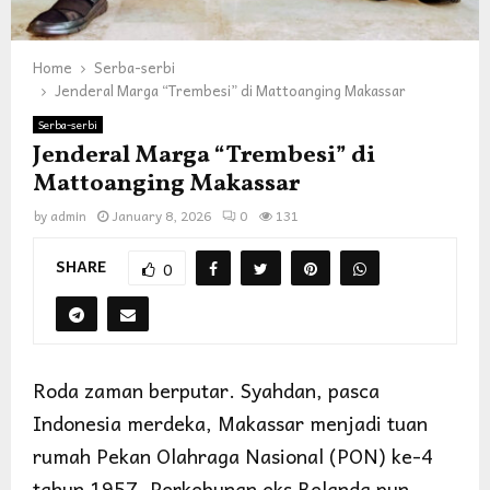
Home
Serba-serbi
Jenderal Marga “Trembesi” di Mattoanging Makassar
Serba-serbi
Jenderal Marga “Trembesi” di
Mattoanging Makassar
by
admin
January 8, 2026
0
131
SHARE
0
Roda zaman berputar. Syahdan, pasca
Indonesia merdeka, Makassar menjadi tuan
rumah Pekan Olahraga Nasional (PON) ke-4
tahun 1957. Perkebunan eks Belanda pun