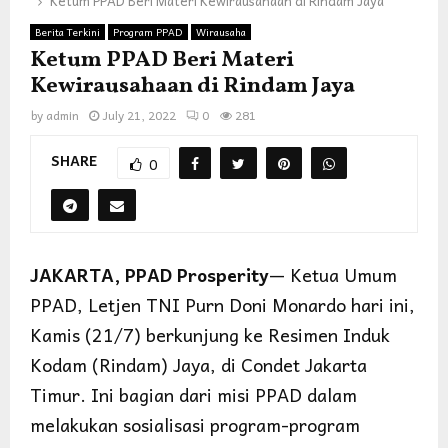
Ketum PPAD Beri Materi Kewirausahaan di Rindam Jaya
Berita Terkini
Program PPAD
Wirausaha
Ketum PPAD Beri Materi
Kewirausahaan di Rindam Jaya
by
admin
July 21, 2022
0
281
SHARE
0
JAKARTA, PPAD Prosperity
— Ketua Umum
PPAD, Letjen TNI Purn Doni Monardo hari ini,
Kamis (21/7) berkunjung ke Resimen Induk
Kodam (Rindam) Jaya, di Condet Jakarta
Timur. Ini bagian dari misi PPAD dalam
melakukan sosialisasi program-program