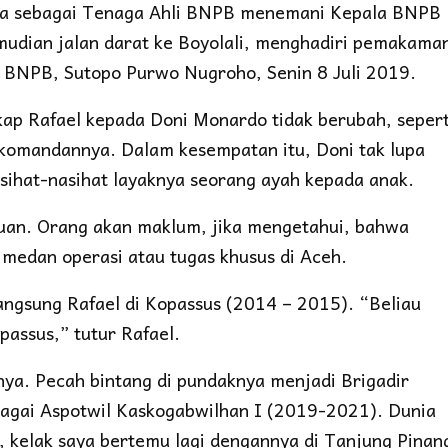
a sebagai Tenaga Ahli BNPB menemani Kepala BNPB
mudian jalan darat ke Boyolali, menghadiri pemakama
 BNPB, Sutopo Purwo Nugroho, Senin 8 Juli 2019.
kap Rafael kepada Doni Monardo tidak berubah, sepert
 komandannya. Dalam kesempatan itu, Doni tak lupa
ihat-nasihat layaknya seorang ayah kepada anak.
uan. Orang akan maklum, jika mengetahui, bahwa
medan operasi atau tugas khusus di Aceh.
langsung Rafael di Kopassus (2014 – 2015). “Beliau
passus,” tutur Rafael.
nya. Pecah bintang di pundaknya menjadi Brigadir
bagai Aspotwil Kaskogabwilhan I (2019-2021). Dunia
, kelak saya bertemu lagi dengannya di Tanjung Pinan