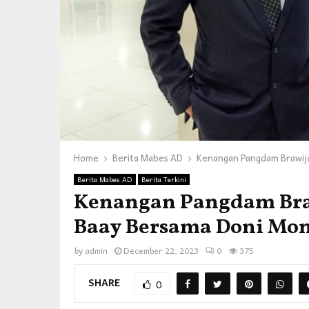
Home
Berita Mabes AD
Kenangan Pangdam Brawij
Berita Mabes AD
Berita Terkini
Kenangan Pangdam Bra
Baay Bersama Doni Mo
by
admin
December 22, 2023
0
375
SHARE
0