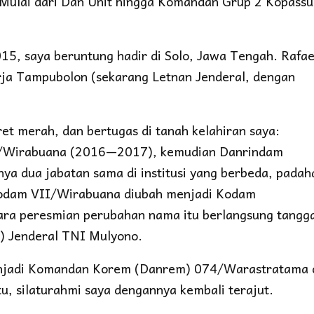
 Mulai dari Dan Unit hingga Komandan Grup 2 Kopassu
015, saya beruntung hadir di Solo, Jawa Tengah. Rafae
rja Tampubolon (sekarang Letnan Jenderal, dengan
et merah, dan bertugas di tanah kelahiran saya:
II/Wirabuana (2016—2017), kemudian Danrindam
 dua jabatan sama di institusi yang berbeda, padah
 Kodam VII/Wirabuana diubah menjadi Kodam
ra peresmian perubahan nama itu berlangsung tangga
u) Jenderal TNI Mulyono.
enjadi Komandan Korem (Danrem) 074/Warastratama 
u, silaturahmi saya dengannya kembali terajut.