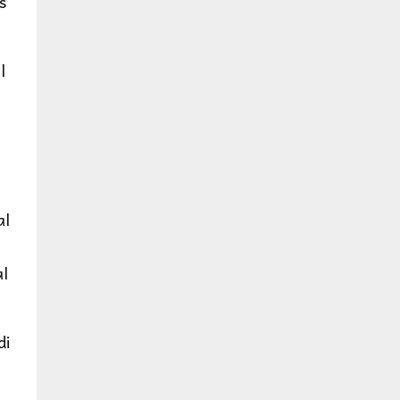
s
l
al
l
di