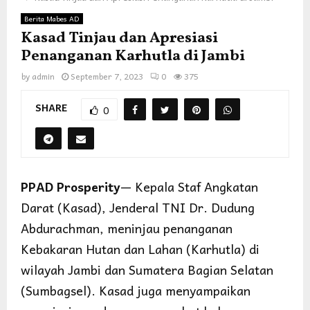
Berita Mabes AD
Kasad Tinjau dan Apresiasi
Penanganan Karhutla di Jambi
by
admin
September 7, 2023
0
375
SHARE
0
PPAD Prosperity
— Kepala Staf Angkatan
Darat (Kasad), Jenderal TNI Dr. Dudung
Abdurachman, meninjau penanganan
Kebakaran Hutan dan Lahan (Karhutla) di
wilayah Jambi dan Sumatera Bagian Selatan
(Sumbagsel). Kasad juga menyampaikan