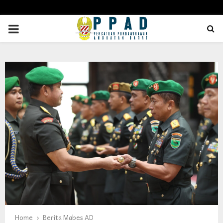
PRIMARY
MENU
Home
Berita Mabes AD