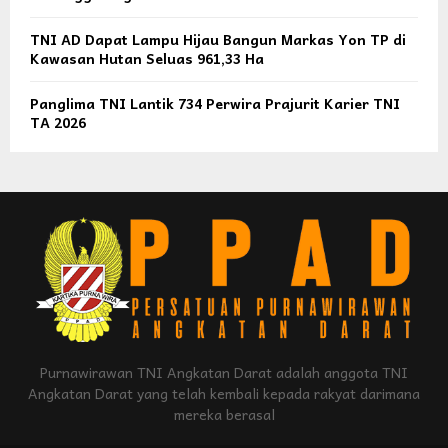
TNI AD Dapat Lampu Hijau Bangun Markas Yon TP di
Kawasan Hutan Seluas 961,33 Ha
Panglima TNI Lantik 734 Perwira Prajurit Karier TNI
TA 2026
Purnawirawan TNI Angkatan Darat adalah anggota TNI
Angkatan Darat yang telah kembali kepada rakyat darimana
mereka berasal