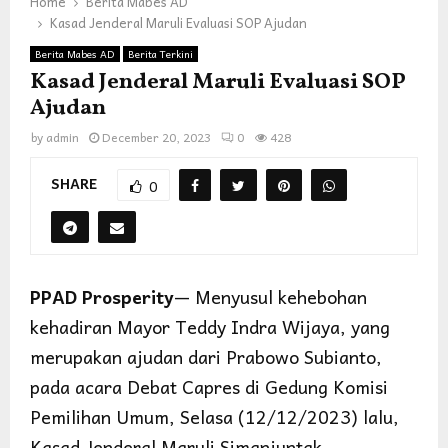
Home
Berita Mabes AD
Kasad Jenderal Maruli Evaluasi SOP Ajudan
Berita Mabes AD
Berita Terkini
Kasad Jenderal Maruli Evaluasi SOP
Ajudan
by
admin
December 20, 2023
0
428
SHARE
0
PPAD Prosperity
— Menyusul kehebohan
kehadiran Mayor Teddy Indra Wijaya, yang
merupakan ajudan dari Prabowo Subianto,
pada acara Debat Capres di Gedung Komisi
Pemilihan Umum, Selasa (12/12/2023) lalu,
Kasad Jenderal Maruli Simanjuntak