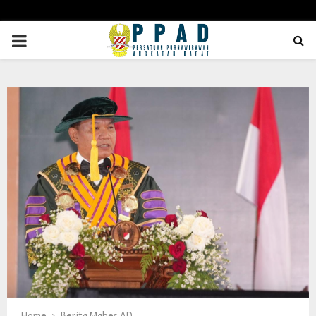
PRIMARY
MENU
Home
Berita Mabes AD