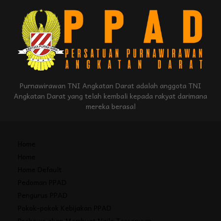
Purnawirawan TNI Angkatan Darat adalah anggota TNI
Angkatan Darat yang telah kembali kepada rakyat darimana
mereka berasal
Home
Home
Home Default
Pedoman PPAD
Pengurus PPAD
Pokok-pokok Kebijakan PPAD
Prabowo akan Membuat Naila Tersenyum