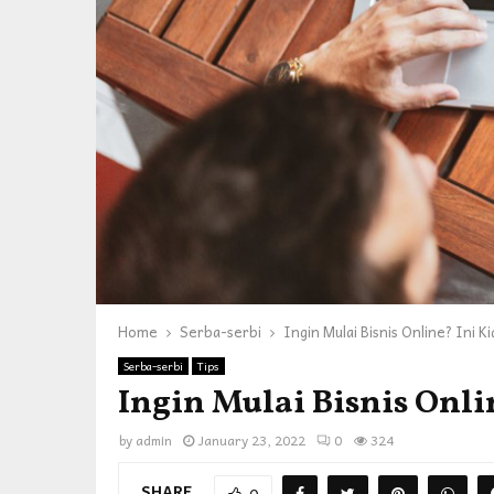
Home
Serba-serbi
Ingin Mulai Bisnis Online? Ini K
Serba-serbi
Tips
Ingin Mulai Bisnis Onli
by
admin
January 23, 2022
0
324
SHARE