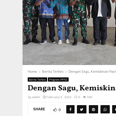
Home
Berita Terkini
Dengan Sagu, Kemiskinan Pasti
Berita Terkini
Program PPAD
Dengan Sagu, Kemiskina
by
admin
February 5, 2023
0
369
SHARE
0