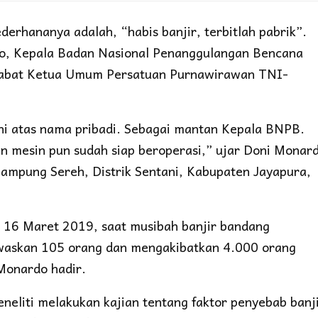
derhananya adalah, “habis banjir, terbitlah pabrik”.
do, Kepala Badan Nasional Penanggulangan Bencana
njabat Ketua Umum Persatuan Purnawirawan TNI-
tani atas nama pribadi. Sebagai mantan Kepala BNPB.
an mesin pun sudah siap beroperasi,” ujar Doni Monar
Kampung Sereh, Distrik Sentani, Kabupaten Jayapura,
al 16 Maret 2019, saat musibah banjir bandang
waskan 105 orang dan mengakibatkan 4.000 orang
Monardo hadir.
neliti melakukan kajian tentang faktor penyebab banji