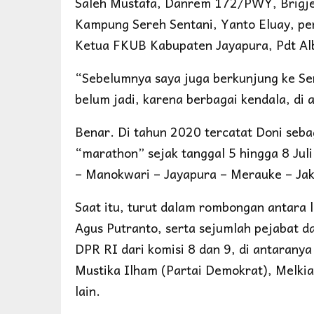
Saleh Mustafa, Danrem 172/PWY, Brigjen
Kampung Sereh Sentani, Yanto Eluay, pen
Ketua FKUB Kabupaten Jayapura, Pdt Alb
“Sebelumnya saya juga berkunjung ke Sen
belum jadi, karena berbagai kendala, di
Benar. Di tahun 2020 tercatat Doni seb
“marathon” sejak tanggal 5 hingga 8 Jul
– Manokwari – Jayapura – Merauke – Jaka
Saat itu, turut dalam rombongan antara
Agus Putranto, serta sejumlah pejabat d
DPR RI dari komisi 8 dan 9, di antaranya
Mustika Ilham (Partai Demokrat), Melkia
lain.