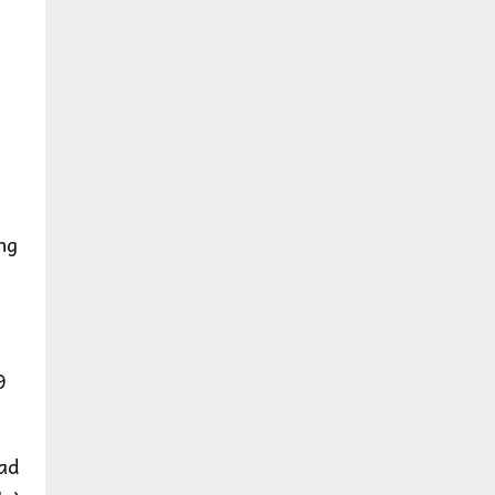
ng
9
ad