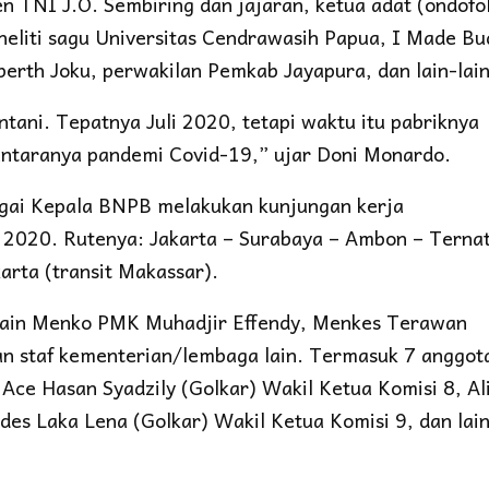
 TNI J.O. Sembiring dan jajaran, ketua adat (ondofo
eliti sagu Universitas Cendrawasih Papua, I Made Bu
erth Joku, perwakilan Pemkab Jayapura, dan lain-lain
tani. Tepatnya Juli 2020, tetapi waktu itu pabriknya
 antaranya pandemi Covid-19,” ujar Doni Monardo.
agai Kepala BNPB melakukan kunjungan kerja
i 2020. Rutenya: Jakarta – Surabaya – Ambon – Terna
rta (transit Makassar).
 lain Menko PMK Muhadjir Effendy, Menkes Terawan
an staf kementerian/lembaga lain. Termasuk 7 anggot
 Ace Hasan Syadzily (Golkar) Wakil Ketua Komisi 8, Al
des Laka Lena (Golkar) Wakil Ketua Komisi 9, dan lai