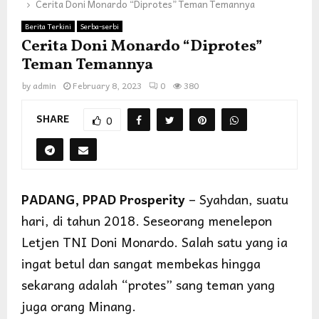
Cerita Doni Monardo “Diprotes” Teman Temannya
Berita Terkini
Serba-serbi
Cerita Doni Monardo “Diprotes”
Teman Temannya
by
admin
February 8, 2023
0
380
SHARE
0
PADANG, PPAD Prosperity
– Syahdan, suatu
hari, di tahun 2018. Seseorang menelepon
Letjen TNI Doni Monardo. Salah satu yang ia
ingat betul dan sangat membekas hingga
sekarang adalah “protes” sang teman yang
juga orang Minang.