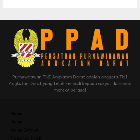
Purnawirawan TNI Angkatan Darat adalah anggota TNI
Angkatan Darat yang telah kembali kepada rakyat darimana
mereka berasal
Home
Home
Home Default
Pedoman PPAD