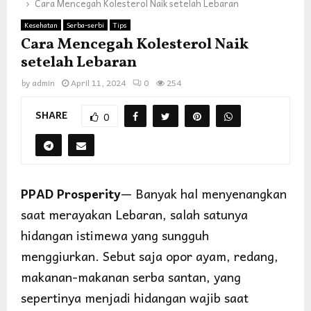
Cara Mencegah Kolesterol Naik setelah Lebaran
Kesehatan
Serba-serbi
Tips
Cara Mencegah Kolesterol Naik
setelah Lebaran
by
admin
April 11, 2024
0
254
SHARE
0
PPAD Prosperity
— Banyak hal menyenangkan
saat merayakan Lebaran, salah satunya
hidangan istimewa yang sungguh
menggiurkan. Sebut saja opor ayam, redang,
makanan-makanan serba santan, yang
sepertinya menjadi hidangan wajib saat