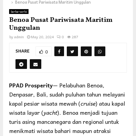
Benoa Pusat Pariwisata Maritim Unggulan
Serba-serbi
Benoa Pusat Pariwisata Maritim
Unggulan
by
admin
May 20, 2024
0
287
SHARE
0
PPAD Prosperity
— Pelabuhan Benoa,
Denpasar, Bali, sudah puluhan tahun melayani
kapal pesiar wisata mewah (
cruise
) atau kapal
wisata layar (
yacht
). Benoa menjadi tujuan
turis asing mancanegara dan regional untuk
menikmati wisata bahari maupun atraksi