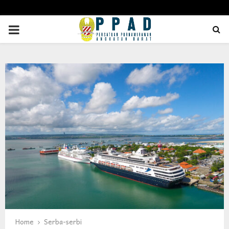
PRIMARY
MENU
Home
Serba-serbi