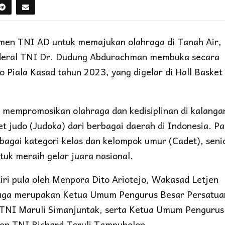
men TNI AD untuk memajukan olahraga di Tanah Air,
nderal TNI Dr. Dudung Abdurachman membuka secara
 Piala Kasad tahun 2023, yang digelar di Hall Basket
 mempromosikan olahraga dan kedisiplinan di kalanga
let judo (Judoka) dari berbagai daerah di Indonesia. P
bagai kategori kelas dan kelompok umur (Cadet), seni
ntuk meraih gelar juara nasional.
diri pula oleh Menpora Dito Ariotejo, Wakasad Letjen
juga merupakan Ketua Umum Pengurus Besar Persatua
n TNI Maruli Simanjuntak, serta Ketua Umum Pengurus
en TNI Richard Taruli Tampubolon.