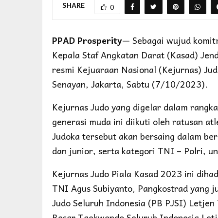
SHARE
0
PPAD Prosperity
— Sebagai wujud komit
Kepala Staf Angkatan Darat (Kasad) Je
resmi Kejuaraan Nasional (Kejurnas) Judo
Senayan, Jakarta, Sabtu (7/10/2023).
Kejurnas Judo yang digelar dalam rangka
generasi muda ini diikuti oleh ratusan at
Judoka tersebut akan bersaing dalam ber
dan junior, serta kategori TNI – Polri, u
Kejurnas Judo Piala Kasad 2023 ini diha
TNI Agus Subiyanto, Pangkostrad yang 
Judo Seluruh Indonesia (PB PJSI) Letje
Besar Taekwondo Seluruh Indonesia Letj