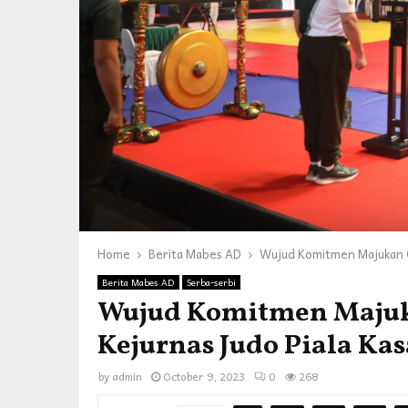
Home
Berita Mabes AD
Wujud Komitmen Majukan Ol
Berita Mabes AD
Serba-serbi
Wujud Komitmen Majuk
Kejurnas Judo Piala Ka
by
admin
October 9, 2023
0
268