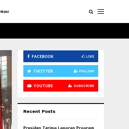
rkini
FACEBOOK
LIKE
TWITTER
FOLLOW
YOUTUBE
SUBSCRIBE
Recent Posts
Presiden Terima Laporan Program