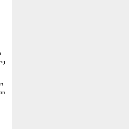
n
ang
an
kan