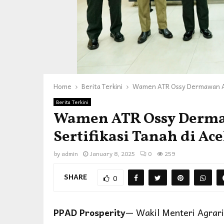
Home
Berita Terkini
Wamen ATR Ossy Dermawan Aud
Berita Terkini
Wamen ATR Ossy Derma
Sertifikasi Tanah di Ac
by
admin
January 8, 2025
0
259
SHARE
0
PPAD Prosperity
— Wakil Menteri Agrar