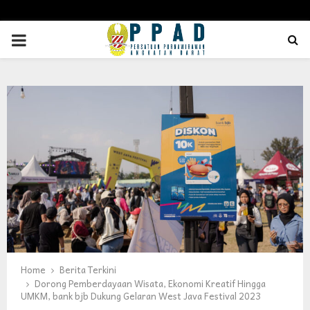
PRIMARY
MENU
Home
Berita Terkini
Dorong Pemberdayaan Wisata, Ekonomi Kreatif Hingga
UMKM, bank bjb Dukung Gelaran West Java Festival 2023