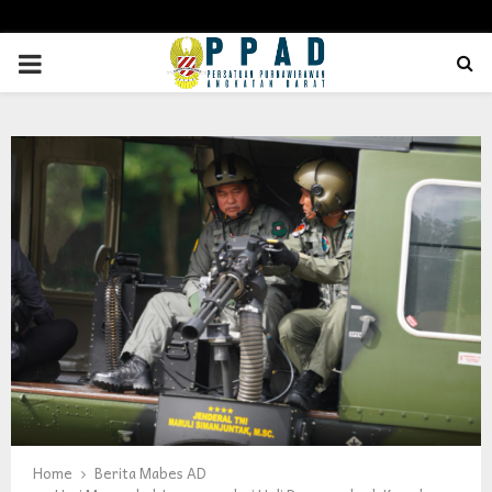
PRIMARY
MENU
Home
Berita Mabes AD