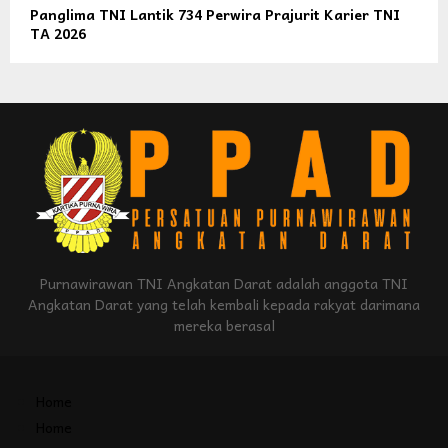
Panglima TNI Lantik 734 Perwira Prajurit Karier TNI
TA 2026
Purnawirawan TNI Angkatan Darat adalah anggota TNI
Angkatan Darat yang telah kembali kepada rakyat darimana
mereka berasal
Home
Home