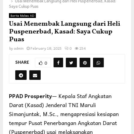
Usai Menembak Langsung dari Heli Puspenerbad, Kasad:
Saya Cukup Puas
Berita Mabes AD
Usai Menembak Langsung dari Heli
Puspenerbad, Kasad: Saya Cukup
Puas
by
admin
February 18, 2025
0
254
SHARE
0
PPAD Prosperity
— Kepala Staf Angkatan
Darat (Kasad) Jenderal TNI Maruli
Simanjuntak, M.Sc., mengapresiasi kesiapan
tempur Pusat Penerbangan Angkatan Darat
(Puspenerbad) usai melaksanakan